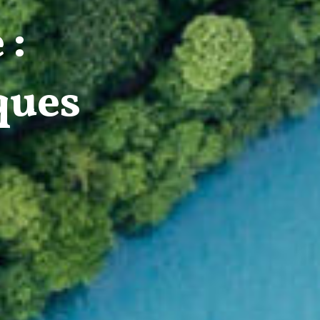
 :
ques