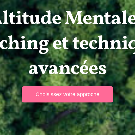
ltitude Mentale
ching et techni
avancées
Choisissez votre approche